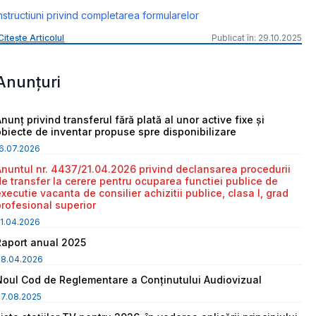
nstructiuni privind completarea formularelor
Citește Articolul
Publicat în: 29.10.2025
Anunțuri
nunț privind transferul fără plată al unor active fixe și
obiecte de inventar propuse spre disponibilizare
6.07.2026
Anuntul nr. 4437/21.04.2026 privind declansarea procedurii
de transfer la cerere pentru ocuparea functiei publice de
executie vacanta de consilier achizitii publice, clasa I, grad
profesional superior
1.04.2026
Raport anual 2025
08.04.2026
Noul Cod de Reglementare a Conținutului Audiovizual
7.08.2025