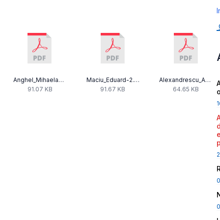
I
Anghel_Mihaela-4.pdf
Maciu_Eduard-2.pdf
Alexandrescu_Adriana_-_Declaratie_avere_2023.pdf
A
91.07 KB
91.67 KB
64.65 KB
1
2
0