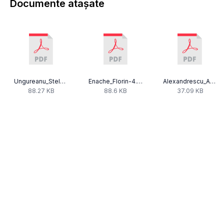
Documente atașate
Ungureanu_Steluta-5.pdf
Enache_Florin-4.pdf
Alexandrescu_Adriana_-_Declaratie_interese_2023.pdf
88.27 KB
88.6 KB
37.09 KB