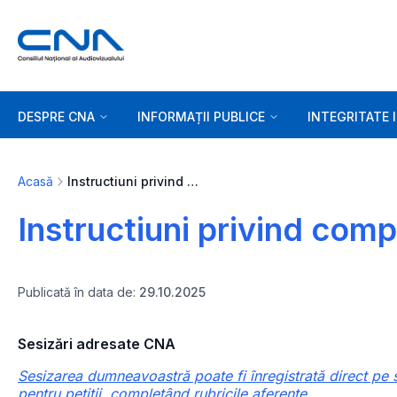
DESPRE CNA
INFORMAȚII PUBLICE
INTEGRITATE 
Acasă
Instructiuni privind completarea formularelor
Instructiuni privind comp
Publicată în data de:
29.10.2025
Sesizări adresate CNA
Sesizarea dumneavoastră poate fi înregistrată direct pe sit
pentru petiții, completând rubricile aferente.