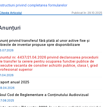
nstructiuni privind completarea formularelor
Citește Articolul
Publicat în: 29.10.2025
Anunțuri
nunț privind transferul fără plată al unor active fixe și
obiecte de inventar propuse spre disponibilizare
6.07.2026
Anuntul nr. 4437/21.04.2026 privind declansarea procedurii
de transfer la cerere pentru ocuparea functiei publice de
executie vacanta de consilier achizitii publice, clasa I, grad
profesional superior
1.04.2026
Raport anual 2025
08.04.2026
Noul Cod de Reglementare a Conținutului Audiovizual
7.08.2025