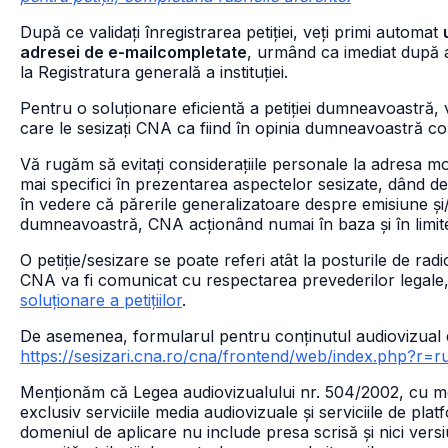
După ce validați înregistrarea petiției, veți primi automat
adresei de e-mailcompletate
, urmând ca imediat după a
la Registratura generală a instituției.
Pentru o soluționare eficientă a petiției dumneavoastră,
care le sesizați CNA ca fiind în opinia dumneavoastră c
Vă rugăm să evitați considerațiile personale la adresa moder
mai specifici în prezentarea aspectelor sesizate, dând de
în vedere că părerile generalizatoare despre emisiune și/s
dumneavoastră, CNA acționând numai în baza și în limitele
O petiție/sesizare se poate referi atât la posturile de radi
CNA va fi comunicat cu respectarea prevederilor legale,
soluționare a petițiilor
.
De asemenea, formularul pentru conținutul audiovizual di
https://sesizari.cna.ro/cna/frontend/web/index.php?r=
Menționăm că Legea audiovizualului nr. 504/2002, cu mod
exclusiv serviciile media audiovizuale și serviciile de pl
domeniul de aplicare nu include presa scrisă și nici versi