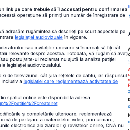
I
un link pe care trebuie să îl accesați pentru confirmarea
ceastă operațiune să primiți un număr de înregistrare de
 vă adresăm rugămintea să descrieți pe scurt aspectele pe
ontrare
legislației audiovizuale
în vigoare.
atorilor sau invitaților emisiunii și încercați să fiți cât
A
talii relevante despre acestea. Totodată, vă rugăm să aveți
au postul/site-ul reclamat nu ajută la analiza petiției
1
 legislației audiovizualului.
o și de televiziune, cât și la rețelele de cablu, iar răspunsul
 inclusiv a
legislației care reglementează activitatea de
2
n spatiul online este disponibil la adresa
rup%2Fpetitie%2Fcreatenet
ificările și completările ulterioare, reglementează
atformă de partajare a materialelor video, prin urmare,
0
unile electronice ale ziarelor şi revistelor online, CNA nu