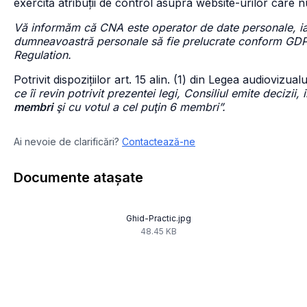
exercită atribuții de control asupra website-urilor care n
Vă informăm că CNA este operator de date personale, iar p
dumneavoastră personale să fie prelucrate conform GDP
Regulation.
Potrivit dispozițiilor art. 15 alin. (1) din Legea audiovizua
ce îi revin potrivit prezentei legi, Consiliul emite decizii
membri
şi cu votul a cel puţin 6 membri”.
Ai nevoie de clarificări?
Contactează-ne
Documente atașate
Ghid-Practic.jpg
48.45 KB