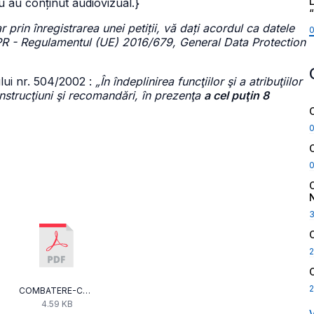
L
u au conținut audiovizual.}
rin înregistrarea unei petiții, vă dați acordul ca datele
R - Regulamentul (UE) 2016/679, General Data Protection
lului nr. 504/2002 :
„În îndeplinirea funcţiilor şi a atribuţiilor
, instrucţiuni şi recomandări, în prezenţa
a cel puţin 8
2
2
COMBATERE-CONT-ILEGAL-ONLINE-_GHID-_PRACTIC_CNA.pdf
4.59 KB