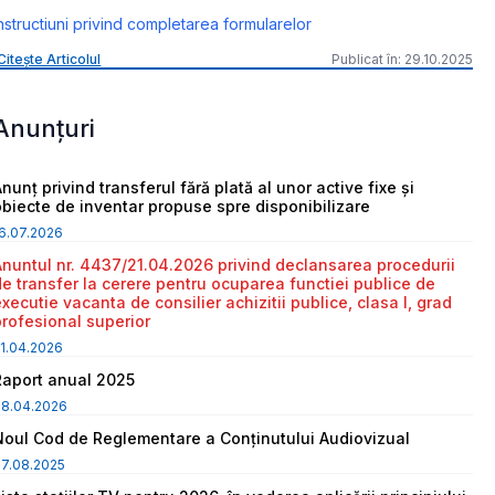
nstructiuni privind completarea formularelor
Citește Articolul
Publicat în: 29.10.2025
Anunțuri
nunț privind transferul fără plată al unor active fixe și
obiecte de inventar propuse spre disponibilizare
6.07.2026
Anuntul nr. 4437/21.04.2026 privind declansarea procedurii
de transfer la cerere pentru ocuparea functiei publice de
executie vacanta de consilier achizitii publice, clasa I, grad
profesional superior
1.04.2026
Raport anual 2025
08.04.2026
Noul Cod de Reglementare a Conținutului Audiovizual
7.08.2025