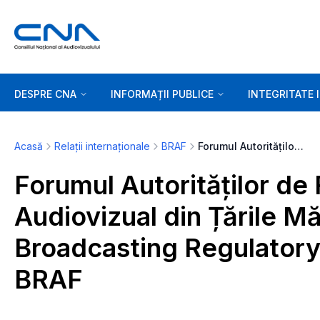
DESPRE CNA
INFORMAȚII PUBLICE
INTEGRITATE 
Acasă
Relații internaționale
BRAF
Forumul Autorităților de Reglementare în Audiovizual din Țările Mării Negre (Black Sea Broadcasting Regulatory Authorities Forum) - BRAF
Forumul Autorităților de
Audiovizual din Țările Mă
Broadcasting Regulatory
BRAF