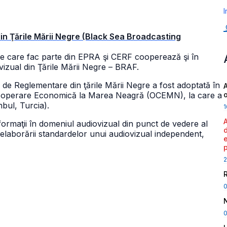
I
din Ţările Mării Negre (Black Sea Broadcasting
tare care fac parte din EPRA şi CERF cooperează şi în
izual din Ţările Mării Negre – BRAF.
 de Reglementare din ţările Mării Negre a fost adoptată în
A
u Cooperare Economică la Marea Neagră (OCEMN), la care a
nbul, Turcia).
1
formaţii în domeniul audiovizual din punct de vedere al
l elaborării standardelor unui audiovizual independent,
2
0