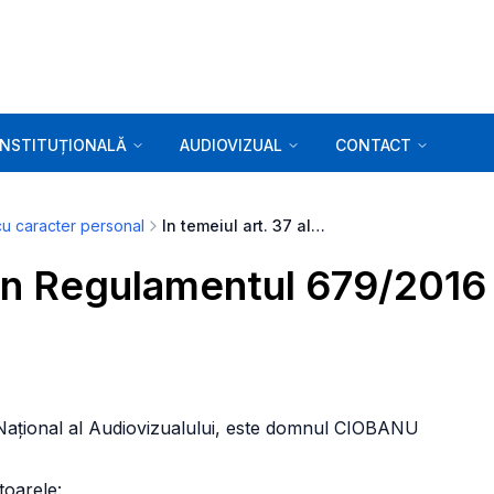
INSTITUȚIONALĂ
AUDIOVIZUAL
CONTACT
cu caracter personal
In temeiul art. 37 alin 7 din Regulamentul 679/2016
 din Regulamentul 679/2016
i Național al Audiovizualului, este domnul CIOBANU
toarele: