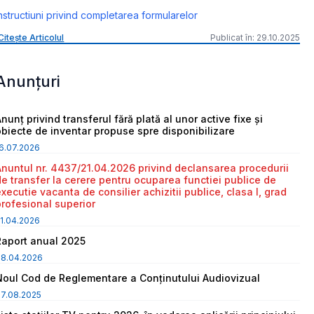
nstructiuni privind completarea formularelor
Citește Articolul
Publicat în: 29.10.2025
Anunțuri
nunț privind transferul fără plată al unor active fixe și
obiecte de inventar propuse spre disponibilizare
6.07.2026
Anuntul nr. 4437/21.04.2026 privind declansarea procedurii
de transfer la cerere pentru ocuparea functiei publice de
executie vacanta de consilier achizitii publice, clasa I, grad
profesional superior
1.04.2026
Raport anual 2025
08.04.2026
Noul Cod de Reglementare a Conținutului Audiovizual
7.08.2025