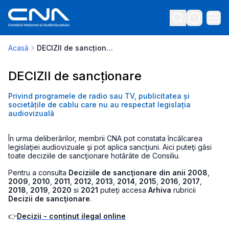
Acasă
DECIZII de sancționare
DECIZII de sancționare
Privind programele de radio sau TV, publicitatea și
societățile de cablu care nu au respectat legislația
audiovizuală
În urma deliberărilor, membrii CNA pot constata încălcarea
legislaţiei audiovizuale şi pot aplica sancţiuni. Aici puteţi găsi
toate deciziile de sancţionare hotărâte de Consiliu.
Pentru a consulta
Deciziile de sancţionare din anii 2008
,
2009
,
2010
,
2011
,
2012
,
2013
,
2014
,
2015
,
2016
,
2017
,
2018
,
2019
,
2020
si
2021
puteţi accesa
Arhiva
rubricii
Decizii de sancţionare
.
👉
Decizii - conținut ilegal online