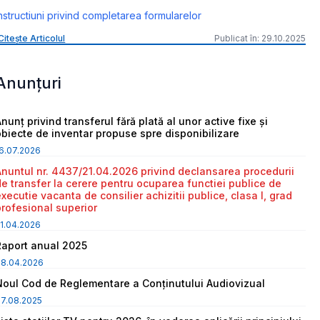
nstructiuni privind completarea formularelor
Citește Articolul
Publicat în: 29.10.2025
Anunțuri
nunț privind transferul fără plată al unor active fixe și
obiecte de inventar propuse spre disponibilizare
6.07.2026
Anuntul nr. 4437/21.04.2026 privind declansarea procedurii
de transfer la cerere pentru ocuparea functiei publice de
executie vacanta de consilier achizitii publice, clasa I, grad
profesional superior
1.04.2026
Raport anual 2025
08.04.2026
Noul Cod de Reglementare a Conținutului Audiovizual
7.08.2025