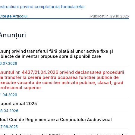
nstructiuni privind completarea formularelor
Citește Articolul
Publicat în: 29.10.2025
Anunțuri
nunț privind transferul fără plată al unor active fixe și
obiecte de inventar propuse spre disponibilizare
6.07.2026
Anuntul nr. 4437/21.04.2026 privind declansarea procedurii
de transfer la cerere pentru ocuparea functiei publice de
executie vacanta de consilier achizitii publice, clasa I, grad
profesional superior
1.04.2026
Raport anual 2025
08.04.2026
Noul Cod de Reglementare a Conținutului Audiovizual
7.08.2025