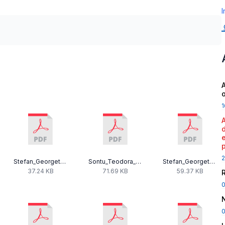
I
A
1
2
Stefan_Georgeta_-_Declaratie_interese_2025.pdf
Sontu_Teodora_decl_avere_si_interese.pdf
Stefan_Georgeta_-_Declaratie_avere_rectificativa.pdf
37.24 KB
71.69 KB
59.37 KB
0