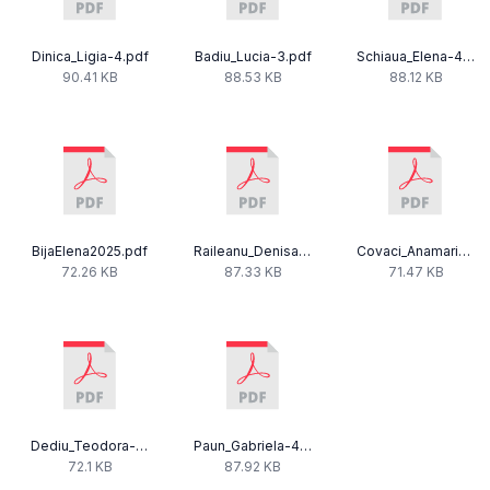
Dinica_Ligia-4.pdf
Badiu_Lucia-3.pdf
Schiaua_Elena-4.pdf
90.41 KB
88.53 KB
88.12 KB
BijaElena2025.pdf
Raileanu_Denisa.pdf
Covaci_Anamaria-3.pdf
72.26 KB
87.33 KB
71.47 KB
Dediu_Teodora-4.pdf
Paun_Gabriela-4.pdf
72.1 KB
87.92 KB