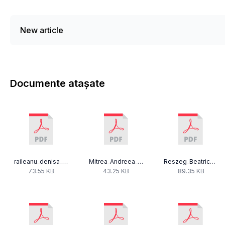
New article
Documente atașate
raileanu_denisa_declaratii_avere_si_interese-2.pdf
Mitrea_Andreea_-_Declaratie_interese_revenire_din_suspendare.pdf
Reszeg_Beatrice-4.pdf
73.55 KB
43.25 KB
89.35 KB