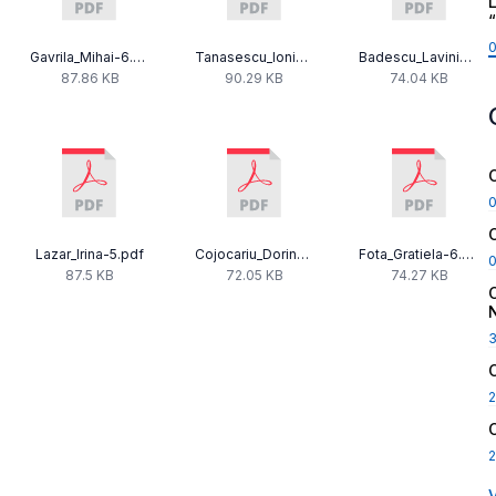
L
Gavrila_Mihai-6.pdf
Tanasescu_Ionica_Elena-4.pdf
Badescu_Lavinia_2025.pdf
87.86 KB
90.29 KB
74.04 KB
Lazar_Irina-5.pdf
Cojocariu_Dorin-6.pdf
Fota_Gratiela-6.pdf
87.5 KB
72.05 KB
74.27 KB
2
2