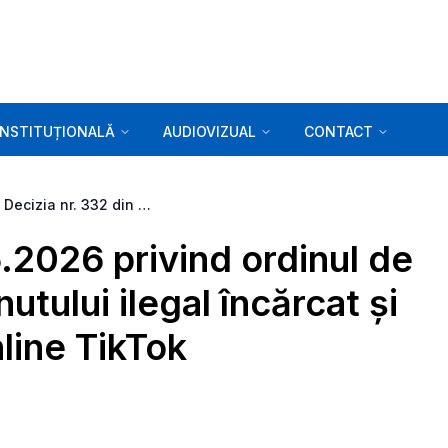
INSTITUȚIONALĂ
AUDIOVIZUAL
CONTACT
Decizia nr. 332 din 20.05.2026 privind ordinul de a acționa împotriva conținutului ilegal încărcat și distribuit pe platforma online TikTok
5.2026 privind ordinul de
utului ilegal încărcat și
nline TikTok