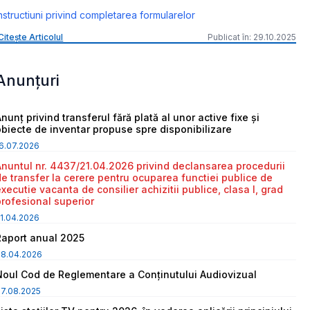
nstructiuni privind completarea formularelor
Citește Articolul
Publicat în: 29.10.2025
Anunțuri
nunț privind transferul fără plată al unor active fixe și
obiecte de inventar propuse spre disponibilizare
6.07.2026
Anuntul nr. 4437/21.04.2026 privind declansarea procedurii
de transfer la cerere pentru ocuparea functiei publice de
executie vacanta de consilier achizitii publice, clasa I, grad
profesional superior
1.04.2026
Raport anual 2025
08.04.2026
Noul Cod de Reglementare a Conținutului Audiovizual
7.08.2025