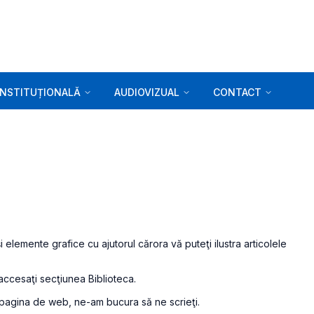
INSTITUȚIONALĂ
AUDIOVIZUAL
CONTACT
şi elemente grafice cu ajutorul cărora vă puteţi ilustra articolele
accesaţi secţiunea Biblioteca.
 pagina de web, ne-am bucura să ne scrieţi.