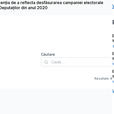
ntenția de a reflecta desfăsurarea campaniei electorale
Deputaților din anul 2020
ș
Căutare
ș
1
ș
Rezultate:
8
1