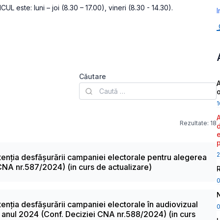
este: luni – joi (8.30 – 17.00), vineri (8.30 - 14.30).
I
Căutare
A
1
Rezultate:
18
2
ntenția desfășurării campaniei electorale pentru alegerea
CNA nr.587/2024) (in curs de actualizare)
ntenția desfășurării campaniei electorale în audiovizual
0
n anul 2024 (Conf. Deciziei CNA nr.588/2024) (in curs