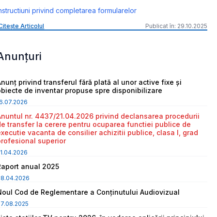
nstructiuni privind completarea formularelor
Citește Articolul
Publicat în: 29.10.2025
Anunțuri
nunț privind transferul fără plată al unor active fixe și
obiecte de inventar propuse spre disponibilizare
6.07.2026
Anuntul nr. 4437/21.04.2026 privind declansarea procedurii
de transfer la cerere pentru ocuparea functiei publice de
executie vacanta de consilier achizitii publice, clasa I, grad
profesional superior
1.04.2026
Raport anual 2025
08.04.2026
Noul Cod de Reglementare a Conținutului Audiovizual
7.08.2025