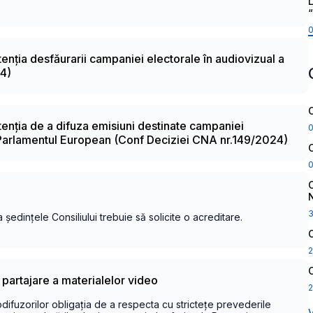
L
tenția desfăurarii campaniei electorale în audiovizual a
24)
ntenția de a difuza emisiuni destinate campaniei
 Parlamentul European (Conf Deciziei CNA nr.149/2024)
a ședințele Consiliului trebuie să solicite o acreditare.
2
e partajare a materialelor video
2
iodifuzorilor obligația de a respecta cu strictețe prevederile