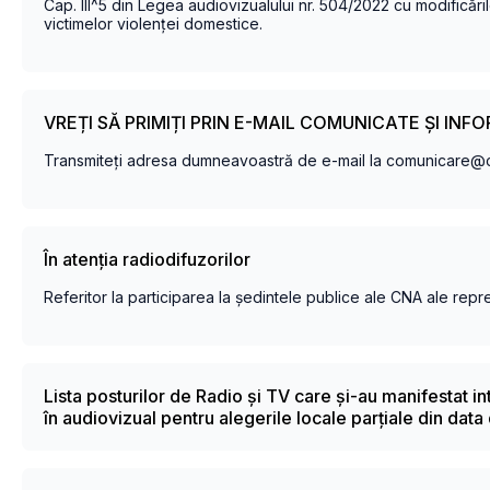
Cap. III^5 din Legea audiovizualului nr. 504/2022 cu modificările
victimelor violenței domestice.
VREȚI SĂ PRIMIȚI PRIN E-MAIL COMUNICATE ȘI INF
Transmiteți adresa dumneavoastră de e-mail la comunicare@c
În atenția radiodifuzorilor
Referitor la participarea la ședintele publice ale CNA ale reprez
Lista posturilor de Radio și TV care și-au manifestat i
în audiovizual pentru alegerile locale parțiale din dat