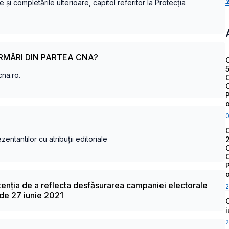
 și completările ulterioare, capitol referitor la Protecția
ORMĂRI DIN PARTEA CNA?
na.ro.
entantilor cu atribuții editoriale
ntenția de a reflecta desfăsurarea campaniei electorale
2
a de 27 iunie 2021
2