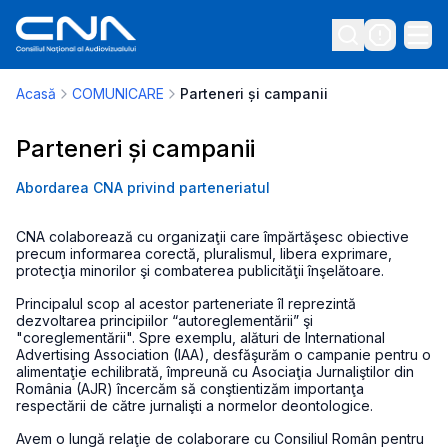
Acasă
COMUNICARE
Parteneri și campanii
Parteneri și campanii
Abordarea CNA privind parteneriatul
CNA colaborează cu organizaţii care împărtăşesc obiective
precum informarea corectă, pluralismul, libera exprimare,
protecţia minorilor şi combaterea publicităţii înşelătoare.
Principalul scop al acestor parteneriate îl reprezintă
dezvoltarea principiilor “autoreglementării” şi
"coreglementării". Spre exemplu, alături de International
Advertising Association (IAA), desfăşurăm o campanie pentru o
alimentaţie echilibrată, împreună cu Asociaţia Jurnaliştilor din
România (AJR) încercăm să conştientizăm importanţa
respectării de către jurnalişti a normelor deontologice.
Avem o lungă relaţie de colaborare cu Consiliul Român pentru