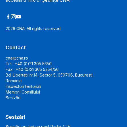
accesând link-ul
Ședințe CNA
2026
CNA. All rights reserved
Contact
cna@cna.ro
Tel : +40 (0)21 305 5350
Fax : +40 (0)21 305 5354/56
Bd. Libertatii nr.14, Sector 5, 050706, Bucuresti,
Romania.
Inspectori teritoriali
Membrii Consiliului
Sesizări
Sesizări
Sesizări privind un post Radio / TV