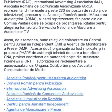
Publicitate (RAC), International Advertising Association (IAA),
Asociaţia Română de Comunicaţii Audiovizuale (ARCA,
reprezentând interesele a peste 230 de posturi de radio şi de
televiziune), precum şi cu Asociaţia Română pentru Măsurarea
Audienţelor (ARMA), ai cărei reprezentanţi fac parte din din
Comisia Paritara care se ocupa de organizarea licitatiei pentru
alegerea furnizorului Serviciului National de Masurare a
Audientelor TV.
Avem, de asemenea, bune relaţii de colaborare cu Centrul
pentru Jurnalism Independent (CJI) şi Agenţia de Monitorizare
a Presei (AMP). Aceste două organizaţii au fost implicate şi în
proiectul PHARE de asistenţă tehnică de care a beneficiat
CNA, proiect coordonat de partenerii noştri din străinatate,
Internews şi ORTT, autoritatea de reglementare a
audiovizualului din Ungaria. Colaborăm şi cu Asociaţia
Consumatorilor de Media.
-
Asociaţia Română pentru Măsurarea Audienţelor
-
Consiliul Român pentru Publicitate
-
International Advertising Association
-
Asociaţia Română de Comunicaţii Audiovizuale
-
Asociaţia Jurnaliştilor din România
-
Centrul pentru Jurnalism Independent
-
Agenţia de Monitorizare a Presei