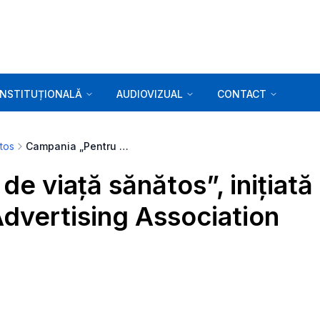
INSTITUȚIONALĂ
AUDIOVIZUAL
CONTACT
ătos
Campania „Pentru un stil de viață sănătos”, inițiată de CNA și International Advertising Association (IAA)
de viață sănătos”, inițiată
Advertising Association