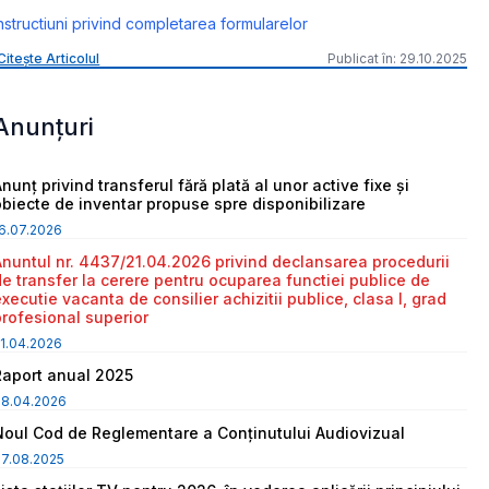
nstructiuni privind completarea formularelor
Citește Articolul
Publicat în: 29.10.2025
Anunțuri
nunț privind transferul fără plată al unor active fixe și
obiecte de inventar propuse spre disponibilizare
6.07.2026
Anuntul nr. 4437/21.04.2026 privind declansarea procedurii
de transfer la cerere pentru ocuparea functiei publice de
executie vacanta de consilier achizitii publice, clasa I, grad
profesional superior
1.04.2026
Raport anual 2025
08.04.2026
Noul Cod de Reglementare a Conținutului Audiovizual
7.08.2025