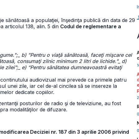
I
ţie sănătoasă a populaţiei, înşedinţa publică din data de 29
 articolul 138, alin. 5 din
Codul de reglementare a
A
egume.";_ b) ”Pentru o viaţă sănătoasă, faceţi mişcare cel
ătoasă, consumaţi zilnic minimum 2 litri de lichide.”_ d)
1
le zilei”;_ e) “Pentru sănătatea dumneavoastră evitaţi
continutului audiovizual mai prevede ca primele patru
 unei zile, iar cel de-al cincilea să se insereze la
amelor dedicate copiilor.
2
tanţii posturilor de radio şi de televiziune, au fost
ra modalităţilor de difuzare.
0
dificarea Deciziei nr. 187 din 3 aprilie 2006 privind