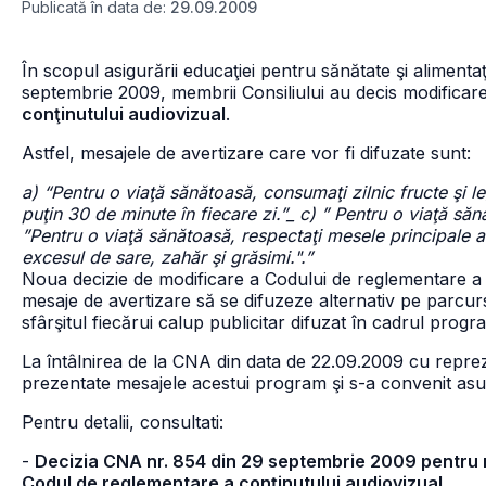
Publicată în data de:
29.09.2009
În scopul asigurării educaţiei pentru sănătate şi alimenta
septembrie 2009, membrii Consiliului au decis modificarea
conţinutului audiovizual
.
Astfel, mesajele de avertizare care vor fi difuzate sunt:
a) “Pentru o viaţă sănătoasă, consumaţi zilnic fructe şi l
puţin 30 de minute în fiecare zi.”_ c) ” Pentru o viaţă săn
”Pentru o viaţă sănătoasă, respectaţi mesele principale a
excesul de sare, zahăr şi grăsimi.".”
Noua decizie de modificare a Codului de reglementare a 
mesaje de avertizare să se difuzeze alternativ pe parcursul
sfârşitul fiecărui calup publicitar difuzat în cadrul progr
La întâlnirea de la CNA din data de 22.09.2009 cu reprezen
prezentate mesajele acestui program şi s-a convenit asup
Pentru detalii, consultati:
-
Decizia CNA nr. 854 din 29 septembrie 2009 pentru mo
Codul de reglementare a conţinutului audiovizual.